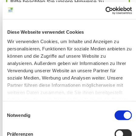
Bitte beachten Sie unsere Hinweise zu
Bergausrüstung
Fahrkarten
Kontakt-Telefonnummern
Diese Webseite verwendet Cookies
Wir verwenden Cookies, um Inhalte und Anzeigen zu
personalisieren, Funktionen für soziale Medien anbieten zu
AKTUELLE ÄNDERUNGEN BEIM BILDUNGSWERK:
können und die Zugriffe auf unsere Website zu
analysieren. Außerdem geben wir Informationen zu Ihrer
Aktuelle Änderungen bei unseren Exkursionen
Verwendung unserer Website an unsere Partner für
soziale Medien, Werbung und Analysen weiter. Unsere
Partner führen diese Informationen möglicherweise mit
weiteren Daten zusammen, die Sie ihnen bereitgestellt
haben oder die sie im Rahmen Ihrer Nutzung der Dienste
gesammelt haben.
Einwilligungsauswahl
Notwendig
Änderung! Aschauer Runde: Bankerlweg – Bärnsee –
Präferenzen