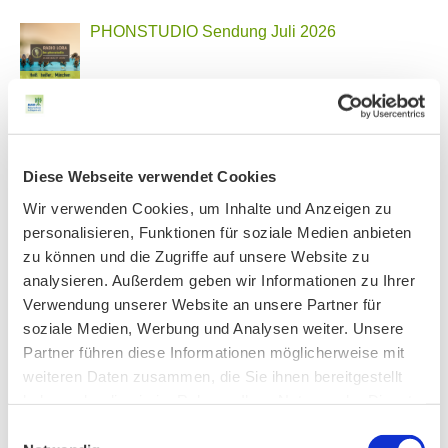
PHONSTUDIO Sendung Juli 2026
Neue Bio Genusstour
Diese Webseite verwendet Cookies
Wir verwenden Cookies, um Inhalte und Anzeigen zu
Ankündigung Jahres-Mitgliederversammlung
personalisieren, Funktionen für soziale Medien anbieten
2026
zu können und die Zugriffe auf unsere Website zu
analysieren. Außerdem geben wir Informationen zu Ihrer
Verwendung unserer Website an unsere Partner für
BN MÜNCHEN AUF SOCIAL MEDIA
soziale Medien, Werbung und Analysen weiter. Unsere
Partner führen diese Informationen möglicherweise mit
weiteren Daten zusammen, die Sie ihnen bereitgestellt
haben oder die sie im Rahmen Ihrer Nutzung der Dienste
gesammelt haben.
Einwilligungsauswahl