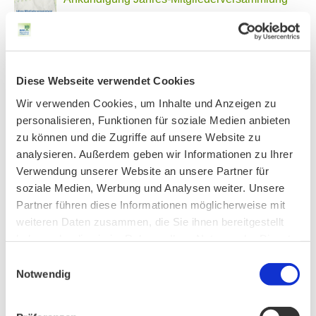
2026
PHONSTUDIO Sendung Juni 2026
Diese Webseite verwendet Cookies
Wir verwenden Cookies, um Inhalte und Anzeigen zu
personalisieren, Funktionen für soziale Medien anbieten
zu können und die Zugriffe auf unsere Website zu
AKTIV IN STADT UND LANDKREIS MÜNCHEN:
analysieren. Außerdem geben wir Informationen zu Ihrer
Verwendung unserer Website an unsere Partner für
soziale Medien, Werbung und Analysen weiter. Unsere
Partner führen diese Informationen möglicherweise mit
weiteren Daten zusammen, die Sie ihnen bereitgestellt
haben oder die sie im Rahmen Ihrer Nutzung der Dienste
gesammelt haben.
Einwilligungsauswahl
Notwendig