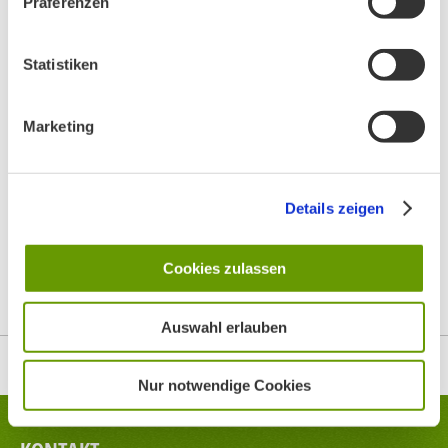
Präferenzen
Statistiken
Marketing
BN MÜNCHEN AUF SOCIAL MEDIA
Details zeigen
Cookies zulassen
Auswahl erlauben
Top
Nur notwendige Cookies