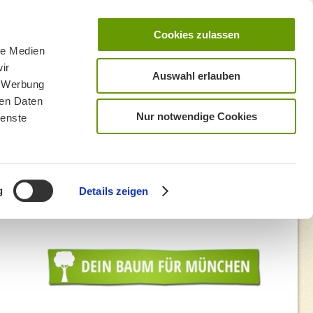
Cookies zulassen
le Medien
ir
Auswahl erlauben
, Werbung
ren Daten
Nur notwendige Cookies
ienste
g
Details zeigen
och