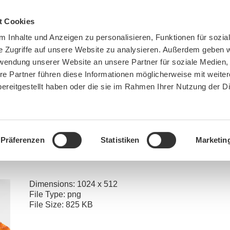
t Cookies
 Inhalte und Anzeigen zu personalisieren, Funktionen für sozia
e Zugriffe auf unsere Website zu analysieren. Außerdem geben w
rwendung unserer Website an unsere Partner für soziale Medien
re Partner führen diese Informationen möglicherweise mit weite
ereitgestellt haben oder die sie im Rahmen Ihrer Nutzung der D
BN MÜNCHEN
MITMACHEN
SPENDEN
Präferenzen
Statistiken
Marketin
u are here:
Home
»
Aschermittwoch gibt‘s Fisch – Bio? Logisch!
»
PM Fisch an Aschermittw
Dimensions:
1024 x 512
File Type:
png
File Size:
825 KB