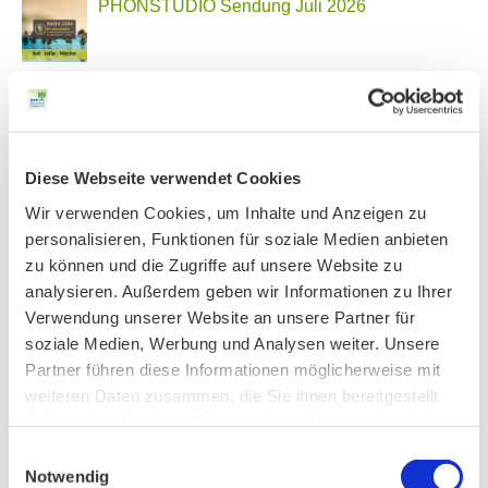
PHONSTUDIO Sendung Juli 2026
Neue Bio Genusstour
Diese Webseite verwendet Cookies
Ankündigung Jahres-Mitgliederversammlung
Wir verwenden Cookies, um Inhalte und Anzeigen zu
2026
personalisieren, Funktionen für soziale Medien anbieten
zu können und die Zugriffe auf unsere Website zu
analysieren. Außerdem geben wir Informationen zu Ihrer
Verwendung unserer Website an unsere Partner für
BN MÜNCHEN AUF SOCIAL MEDIA
soziale Medien, Werbung und Analysen weiter. Unsere
Partner führen diese Informationen möglicherweise mit
weiteren Daten zusammen, die Sie ihnen bereitgestellt
haben oder die sie im Rahmen Ihrer Nutzung der Dienste
gesammelt haben.
Einwilligungsauswahl
AKTIV IN STADT UND LANDKREIS MÜNCHEN:
Notwendig