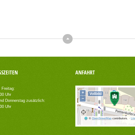
Top
SZEITEN
ANFAHRT
 Freitag:
+
Vollbild
.00 Uhr
−
nd Donnerstag zusätzlich:
.00 Uhr
©
OpenStreetMap
contributors.
·
Lös