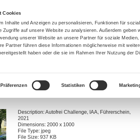
t Cookies
 Inhalte und Anzeigen zu personalisieren, Funktionen für sozia
e Zugriffe auf unsere Website zu analysieren. Außerdem geben w
rwendung unserer Website an unsere Partner für soziale Medien
re Partner führen diese Informationen möglicherweise mit weite
ereitgestellt haben oder die sie im Rahmen Ihrer Nutzung der D
BN MÜNCHEN
MITMACHEN
SPENDEN
Präferenzen
Statistiken
Marketin
You are here:
Home
»
Endspurt zur Autofrei-Challenge
»
ankuendigung_autofrei_challenge_h
Description:
Autofrei Challenge, IAA, Führerschein,
2021
Dimensions:
2000 x 1000
File Type:
jpeg
File Size:
937 KB