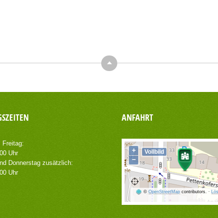
Top
SZEITEN
ANFAHRT
 Freitag:
+
Vollbild
.00 Uhr
−
nd Donnerstag zusätzlich:
.00 Uhr
©
OpenStreetMap
contributors.
·
Lös