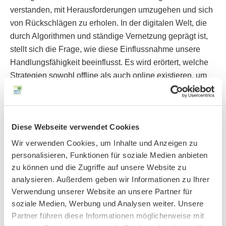
verstanden, mit Herausforderungen umzugehen und sich
von Rückschlägen zu erholen. In der digitalen Welt, die
durch Algorithmen und ständige Vernetzung geprägt ist,
stellt sich die Frage, wie diese Einflussnahme unsere
Handlungsfähigkeit beeinflusst. Es wird erörtert, welche
Strategien sowohl offline als auch online existieren, um
die Resilienz zu stärken und die persönliche sowie
gesellschaftliche Handlungsfähigkeit zu fördern.
(Interview: Petra Spitzfaden)
Diese Webseite verwendet Cookies
Audio-
Wir verwenden Cookies, um Inhalte und Anzeigen zu
00:00
00:00
Player
personalisieren, Funktionen für soziale Medien anbieten
Download des Beitrags (Rechtsklick -> Ziel speichern
zu können und die Zugriffe auf unsere Website zu
unter)
analysieren. Außerdem geben wir Informationen zu Ihrer
Verwendung unserer Website an unsere Partner für
soziale Medien, Werbung und Analysen weiter. Unsere
Partner führen diese Informationen möglicherweise mit
Moderation: Martin Hänsel und Christina Karlus