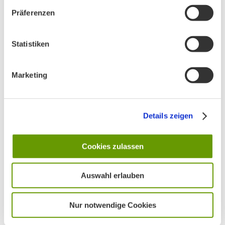
Präferenzen
Statistiken
Marketing
AKTUELLES
Hands OFF Nature – Hände weg von der Natur!
Details zeigen
Cookies zulassen
Unser Vorstand wurde neu gewählt
Auswahl erlauben
PHONSTUDIO Sendung Juli 2026
Nur notwendige Cookies