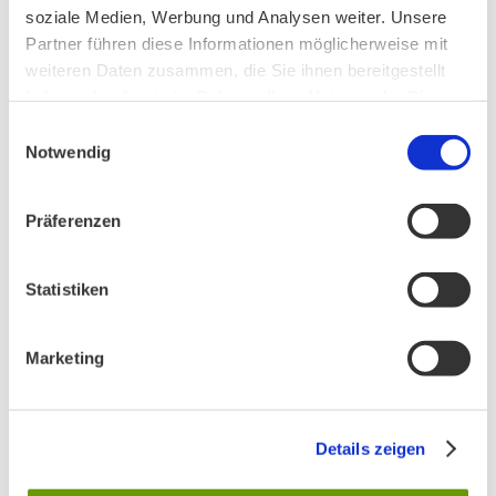
soziale Medien, Werbung und Analysen weiter. Unsere
PHONSTUDIO Sendung Juni 2026
Partner führen diese Informationen möglicherweise mit
weiteren Daten zusammen, die Sie ihnen bereitgestellt
haben oder die sie im Rahmen Ihrer Nutzung der Dienste
gesammelt haben.
Einwilligungsauswahl
Notwendig
AKTIV IN STADT UND LANDKREIS MÜNCHEN:
Präferenzen
Statistiken
Marketing
Details zeigen