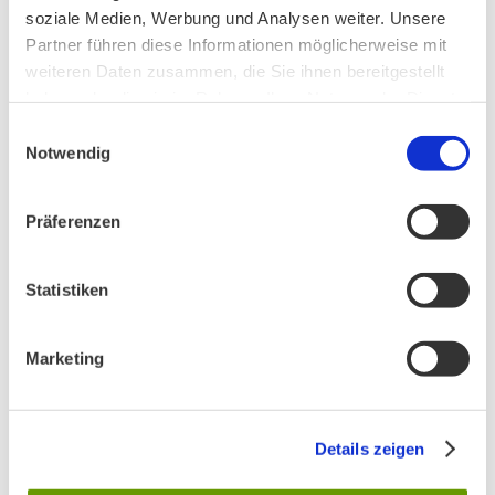
soziale Medien, Werbung und Analysen weiter. Unsere
Ankündigung Jahres-Mitgliederversammlung
Partner führen diese Informationen möglicherweise mit
2026
weiteren Daten zusammen, die Sie ihnen bereitgestellt
haben oder die sie im Rahmen Ihrer Nutzung der Dienste
gesammelt haben.
Einwilligungsauswahl
Notwendig
BN MÜNCHEN AUF SOCIAL MEDIA
Präferenzen
Statistiken
AKTIV IN STADT UND LANDKREIS MÜNCHEN:
Marketing
Details zeigen