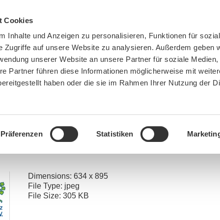
t Cookies
 Inhalte und Anzeigen zu personalisieren, Funktionen für sozia
e Zugriffe auf unsere Website zu analysieren. Außerdem geben w
rwendung unserer Website an unsere Partner für soziale Medien
re Partner führen diese Informationen möglicherweise mit weite
ereitgestellt haben oder die sie im Rahmen Ihrer Nutzung der D
BN MÜNCHEN
MITMACHEN
SPENDEN
Präferenzen
Statistiken
Marketin
»
Igelkinder wieder unterwegs – kleine Maßnahmen verhindern große Gefahren
»
Bildschirm
Dimensions:
634 x 895
File Type:
jpeg
File Size:
305 KB