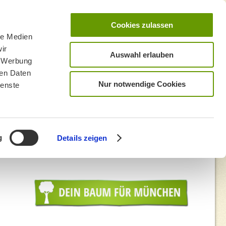
Cookies zulassen
le Medien
ir
Auswahl erlauben
, Werbung
ren Daten
Nur notwendige Cookies
ienste
g
Details zeigen
foto_13-9-2024_1432_