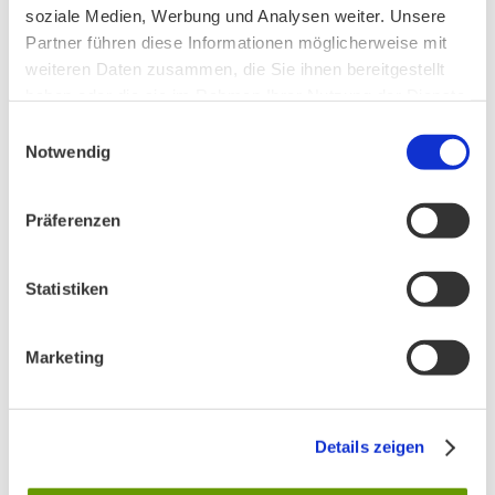
soziale Medien, Werbung und Analysen weiter. Unsere
PHONSTUDIO Sendung Juni 2026
Partner führen diese Informationen möglicherweise mit
weiteren Daten zusammen, die Sie ihnen bereitgestellt
haben oder die sie im Rahmen Ihrer Nutzung der Dienste
gesammelt haben.
Einwilligungsauswahl
Notwendig
AKTIV IN STADT UND LANDKREIS MÜNCHEN:
Präferenzen
Statistiken
Marketing
Details zeigen