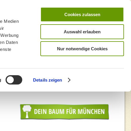
Cookies zulassen
le Medien
ir
Auswahl erlauben
, Werbung
ren Daten
Nur notwendige Cookies
ienste
g
Details zeigen
i-Siedlung