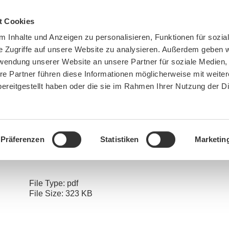
t Cookies
 Inhalte und Anzeigen zu personalisieren, Funktionen für sozia
e Zugriffe auf unsere Website zu analysieren. Außerdem geben w
rwendung unserer Website an unsere Partner für soziale Medien
re Partner führen diese Informationen möglicherweise mit weite
ereitgestellt haben oder die sie im Rahmen Ihrer Nutzung der D
BN MÜNCHEN
MITMACHEN
SPENDEN
Präferenzen
Statistiken
Marketin
re:
Home
»
Keine Neuversiegelung in der Ami-Siedlung
»
2024 11 27 PM Nachverdichtung Am
File Type:
pdf
File Size:
323 KB