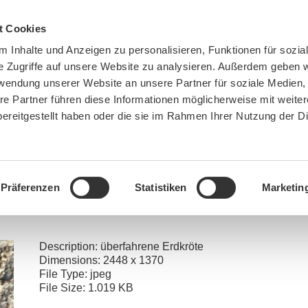
t Cookies
 Inhalte und Anzeigen zu personalisieren, Funktionen für sozia
e Zugriffe auf unsere Website zu analysieren. Außerdem geben w
rwendung unserer Website an unsere Partner für soziale Medien
re Partner führen diese Informationen möglicherweise mit weite
ereitgestellt haben oder die sie im Rahmen Ihrer Nutzung der D
BN MÜNCHEN
MITMACHEN
SPENDEN
Präferenzen
Statistiken
Marketin
Home
»
Natur darf in Coronazeiten nicht leiden
»
Erdkröte_überfahren_März2017(c) Margarete
Description:
überfahrene Erdkröte
Dimensions:
2448 x 1370
File Type:
jpeg
File Size:
1.019 KB