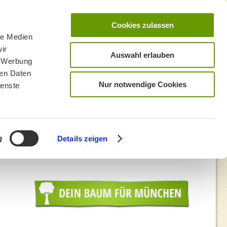
Cookies zulassen
le Medien
ir
Auswahl erlauben
, Werbung
ren Daten
Nur notwendige Cookies
ienste
g
Details zeigen
 Siering (4)-1