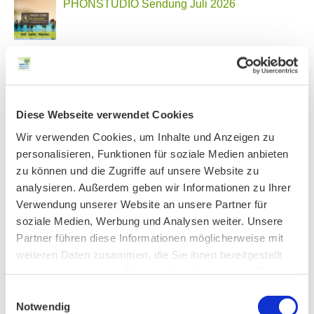
PHONSTUDIO Sendung Juli 2026
Neue Bio Genusstour
Diese Webseite verwendet Cookies
Ankündigung Jahres-Mitgliederversammlung
Wir verwenden Cookies, um Inhalte und Anzeigen zu
2026
personalisieren, Funktionen für soziale Medien anbieten
zu können und die Zugriffe auf unsere Website zu
analysieren. Außerdem geben wir Informationen zu Ihrer
Verwendung unserer Website an unsere Partner für
BN MÜNCHEN AUF SOCIAL MEDIA
soziale Medien, Werbung und Analysen weiter. Unsere
Partner führen diese Informationen möglicherweise mit
weiteren Daten zusammen, die Sie ihnen bereitgestellt
haben oder die sie im Rahmen Ihrer Nutzung der Dienste
gesammelt haben.
Einwilligungsauswahl
AKTIV IN STADT UND LANDKREIS MÜNCHEN:
Notwendig