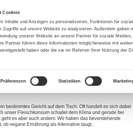
t Cookies
 Inhalte und Anzeigen zu personalisieren, Funktionen für sozia
e Zugriffe auf unsere Website zu analysieren. Außerdem geben w
rwendung unserer Website an unsere Partner für soziale Medien
re Partner führen diese Informationen möglicherweise mit weite
ereitgestellt haben oder die sie im Rahmen Ihrer Nutzung der D
BN MÜNCHEN
MITMACHEN
SPENDEN
Präferenzen
Statistiken
Marketin
You are here:
Home
»
podcast
»
Podcast
»
Weihnachten – Gans anders Teil 3
 ein bestimmtes Gericht auf dem Tisch. Oft handelt es sich dabei
ch unser Fleischkonsum schadet dem Klima und gerade bei
Mut geht es aber auch anders: Wir haben das bevorstehende
ob vegane Ernährung als Alternative taugt.