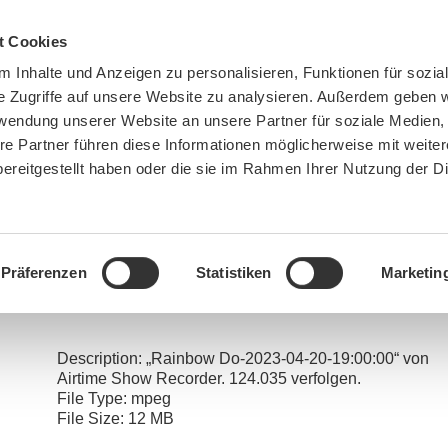
t Cookies
 Inhalte und Anzeigen zu personalisieren, Funktionen für sozia
e Zugriffe auf unsere Website zu analysieren. Außerdem geben w
rwendung unserer Website an unsere Partner für soziale Medien
re Partner führen diese Informationen möglicherweise mit weite
ereitgestellt haben oder die sie im Rahmen Ihrer Nutzung der D
BN MÜNCHEN
MITMACHEN
SPENDEN
Präferenzen
Statistiken
Marketin
u are here:
Home
»
Sendung April 2023: Der Gärtner ist…
»
Rainbow Do-2023-04-20-19:00:
Description:
„Rainbow Do-2023-04-20-19:00:00“ von
Airtime Show Recorder. 124.035 verfolgen.
File Type:
mpeg
File Size:
12 MB