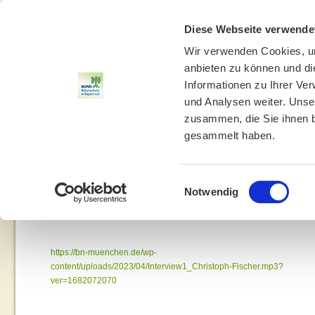
Diese Webseite verwende
Wir verwenden Cookies, um
anbieten zu können und di
Informationen zu Ihrer Ve
und Analysen weiter. Unse
zusammen, die Sie ihnen b
gesammelt haben.
THEMEN
UMWELTBILDUNG
UMWELTBERATUNG
Einwilligungsauswahl
Notwendig
Yo
https://bn-muenchen.de/wp-
content/uploads/2023/04/Interview1_Christoph-Fischer.mp3?
ver=1682072070