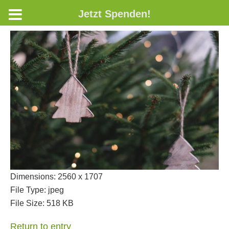
Jetzt Spenden!
Dimensions:
2560 x 1707
File Type:
jpeg
File Size:
518 KB
Return to entry