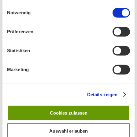
gesammelt haben.
Einwilligungsauswahl
Notwendig
AKTIV IN STADT UND LANDKREIS MÜNCHEN:
Präferenzen
Statistiken
Marketing
Details zeigen
Cookies zulassen
Auswahl erlauben