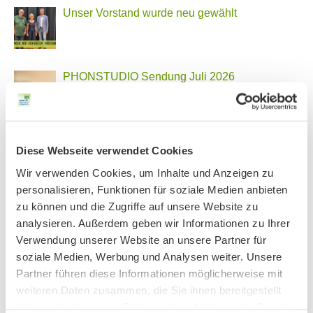
Unser Vorstand wurde neu gewählt
PHONSTUDIO Sendung Juli 2026
Neue Bio Genusstour
Diese Webseite verwendet Cookies
Wir verwenden Cookies, um Inhalte und Anzeigen zu
personalisieren, Funktionen für soziale Medien anbieten
Ankündigung Jahres-Mitgliederversammlung
zu können und die Zugriffe auf unsere Website zu
2026
analysieren. Außerdem geben wir Informationen zu Ihrer
Verwendung unserer Website an unsere Partner für
soziale Medien, Werbung und Analysen weiter. Unsere
Partner führen diese Informationen möglicherweise mit
BN MÜNCHEN AUF SOCIAL MEDIA
weiteren Daten zusammen, die Sie ihnen bereitgestellt
haben oder die sie im Rahmen Ihrer Nutzung der Dienste