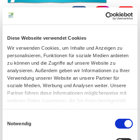
Diese Webseite verwendet Cookies
AKTUELLES
Wir verwenden Cookies, um Inhalte und Anzeigen zu
personalisieren, Funktionen für soziale Medien anbieten
Unser Vorstand wurde neu gewählt
zu können und die Zugriffe auf unsere Website zu
analysieren. Außerdem geben wir Informationen zu Ihrer
Verwendung unserer Website an unsere Partner für
soziale Medien, Werbung und Analysen weiter. Unsere
PHONSTUDIO Sendung Juli 2026
Partner führen diese Informationen möglicherweise mit
weiteren Daten zusammen, die Sie ihnen bereitgestellt
haben oder die sie im Rahmen Ihrer Nutzung der Dienste
Neue Bio Genusstour
gesammelt haben.
Einwilligungsauswahl
Notwendig