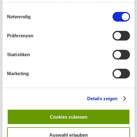
haben oder die sie im Rahmen Ihrer Nutzung der Dienste
gesammelt haben.
Einwilligungsauswahl
Notwendig
Präferenzen
AKTIV IN STADT UND LANDKREIS MÜNCHEN:
Statistiken
Marketing
Details zeigen
Cookies zulassen
Auswahl erlauben