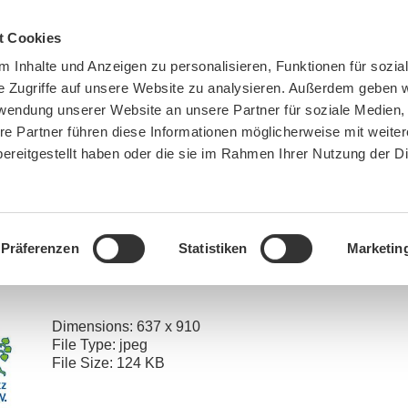
t Cookies
 Inhalte und Anzeigen zu personalisieren, Funktionen für sozia
e Zugriffe auf unsere Website zu analysieren. Außerdem geben w
rwendung unserer Website an unsere Partner für soziale Medien
re Partner führen diese Informationen möglicherweise mit weite
ereitgestellt haben oder die sie im Rahmen Ihrer Nutzung der D
BN MÜNCHEN
MITMACHEN
SPENDEN
Präferenzen
Statistiken
Marketin
lächenbegehren – Ein Startschuss, dem weitere Schritte folgen müssen
»
20230301_bn_zu_gru
Dimensions:
637 x 910
File Type:
jpeg
File Size:
124 KB