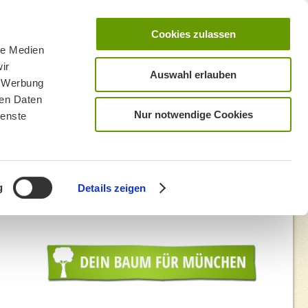
Cookies zulassen
le Medien
ir
Auswahl erlauben
, Werbung
ren Daten
Nur notwendige Cookies
ienste
g
Details zeigen
enflaechenbegehren_weitere_schritte_noetig_0