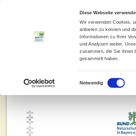
Diese Webseite verwende
Wir verwenden Cookies, um
anbieten zu können und di
Informationen zu Ihrer Ve
und Analysen weiter. Unse
zusammen, die Sie ihnen b
gesammelt haben.
THEMEN
UMWELTBILDUNG
UMWELTBERATUNG
Einwilligungsauswahl
Notwendig
You are here:
Home
»
Stadtrat stimmt für Grünf