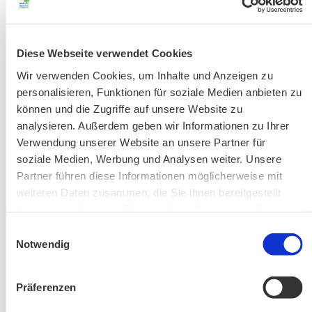
Fahrkarten
Kontakt-Telefonnummern
Diese Webseite verwendet Cookies
Wir verwenden Cookies, um Inhalte und Anzeigen zu
AKTUELLE ÄNDERUNGEN BEIM BILDUNGSWERK:
personalisieren, Funktionen für soziale Medien anbieten zu
können und die Zugriffe auf unsere Website zu
Aktuelle Änderungen bei unseren Exkursionen
analysieren. Außerdem geben wir Informationen zu Ihrer
Verwendung unserer Website an unsere Partner für
soziale Medien, Werbung und Analysen weiter. Unsere
Partner führen diese Informationen möglicherweise mit
weiteren Daten zusammen, die Sie ihnen bereitgestellt
haben oder die sie im Rahmen Ihrer Nutzung der Dienste
gesammelt haben.
Einwilligungsauswahl
Notwendig
Änderung! Aschauer Runde: Bankerlweg – Bärnsee –
Café Pauli / Das Bergpanorama rund um Aschau
Präferenzen