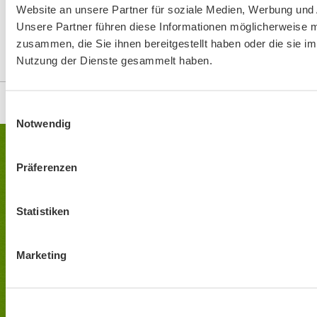
Website an unsere Partner für soziale Medien, Werbung und 
Unsere Partner führen diese Informationen möglicherweise m
zusammen, die Sie ihnen bereitgestellt haben oder die sie i
Nutzung der Dienste gesammelt haben.
Top
Einwilligungsauswahl
Notwendig
KONTAKT
Präferenzen
BUND Naturschutz - Kreisgruppe München
Statistiken
Pettenkoferstr. 10a / II , 80336 München
E-Mail:
info(at)bn-muenchen.de
Marketing
Tel.: 089 / 51 56 76 0
Fax: 089 / 51 56 76 77