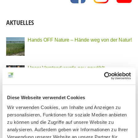
AKTUELLES
Hands OFF Nature – Hände weg von der Natur!
Unser Vorstand wurde neu gewählt
PHONSTUDIO Sendung Juli 2026
Diese Webseite verwendet Cookies
Wir verwenden Cookies, um Inhalte und Anzeigen zu
personalisieren, Funktionen für soziale Medien anbieten
zu können und die Zugriffe auf unsere Website zu
Neue Bio Genusstour
analysieren. Außerdem geben wir Informationen zu Ihrer
Verwendung unserer Website an unsere Partner für