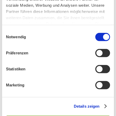
soziale Medien, Werbung und Analysen weiter. Unsere
Partner führen diese Informationen möglicherweise mit
Ankündigung Jahres-Mitgliederversammlung
weiteren Daten zusammen, die Sie ihnen bereitgestellt
2026
haben oder die sie im Rahmen Ihrer Nutzung der Dienste
gesammelt haben.
Einwilligungsauswahl
Notwendig
BN MÜNCHEN AUF SOCIAL MEDIA
Präferenzen
Statistiken
AKTIV IN STADT UND LANDKREIS MÜNCHEN:
Marketing
Details zeigen