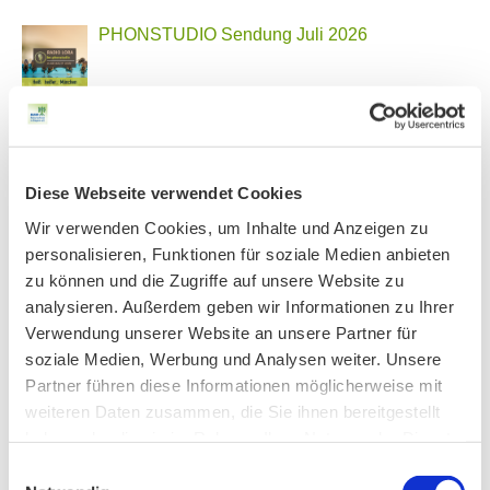
PHONSTUDIO Sendung Juli 2026
Neue Bio Genusstour
Diese Webseite verwendet Cookies
Wir verwenden Cookies, um Inhalte und Anzeigen zu
Ankündigung Jahres-Mitgliederversammlung
personalisieren, Funktionen für soziale Medien anbieten
2026
zu können und die Zugriffe auf unsere Website zu
analysieren. Außerdem geben wir Informationen zu Ihrer
Verwendung unserer Website an unsere Partner für
BN MÜNCHEN AUF SOCIAL MEDIA
soziale Medien, Werbung und Analysen weiter. Unsere
Partner führen diese Informationen möglicherweise mit
weiteren Daten zusammen, die Sie ihnen bereitgestellt
haben oder die sie im Rahmen Ihrer Nutzung der Dienste
gesammelt haben.
Einwilligungsauswahl