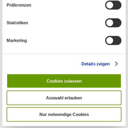
Präferenzen
Statistiken
AKTUELLES
Marketing
Hands OFF Nature – Hände weg von der Natur!
Details zeigen
Cookies zulassen
Unser Vorstand wurde neu gewählt
Auswahl erlauben
PHONSTUDIO Sendung Juli 2026
Nur notwendige Cookies