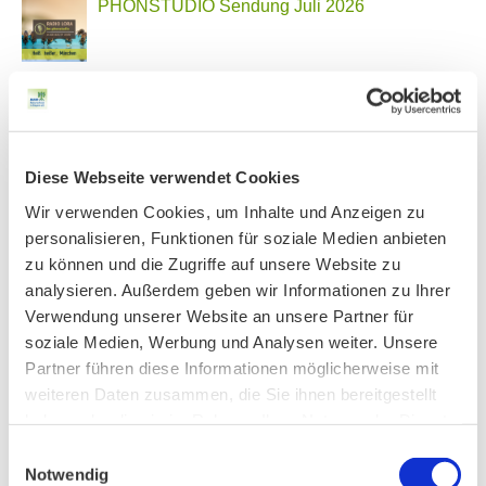
PHONSTUDIO Sendung Juli 2026
Neue Bio Genusstour
Diese Webseite verwendet Cookies
Ankündigung Jahres-Mitgliederversammlung
Wir verwenden Cookies, um Inhalte und Anzeigen zu
2026
personalisieren, Funktionen für soziale Medien anbieten
zu können und die Zugriffe auf unsere Website zu
analysieren. Außerdem geben wir Informationen zu Ihrer
Verwendung unserer Website an unsere Partner für
BN MÜNCHEN AUF SOCIAL MEDIA
soziale Medien, Werbung und Analysen weiter. Unsere
Partner führen diese Informationen möglicherweise mit
weiteren Daten zusammen, die Sie ihnen bereitgestellt
haben oder die sie im Rahmen Ihrer Nutzung der Dienste
gesammelt haben.
Einwilligungsauswahl
AKTIV IN STADT UND LANDKREIS MÜNCHEN:
Notwendig