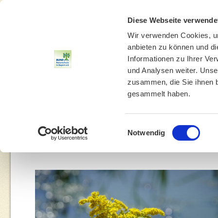
Diese Webseite verwende
Wir verwenden Cookies, um
anbieten zu können und di
Informationen zu Ihrer Ve
und Analysen weiter. Unse
zusammen, die Sie ihnen b
gesammelt haben.
THEMEN
UMWELTBILDUNG
UMWELTBERATUNG
Einwilligungsauswahl
Notwendig
You are here:
Home
»
BN München