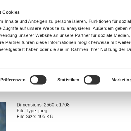
t Cookies
 Inhalte und Anzeigen zu personalisieren, Funktionen für sozia
e Zugriffe auf unsere Website zu analysieren. Außerdem geben w
rwendung unserer Website an unsere Partner für soziale Medien
re Partner führen diese Informationen möglicherweise mit weite
ereitgestellt haben oder die sie im Rahmen Ihrer Nutzung der D
BN MÜNCHEN
MITMACHEN
SPENDEN
Präferenzen
Statistiken
Marketin
»
Hier ist der BN aktiv
»
Ortsgruppe Haar
»
Ortsgruppe Haar
»
Neophyten-Aktion Septembe
Dimensions:
2560 x 1708
File Type:
jpeg
File Size:
405 KB