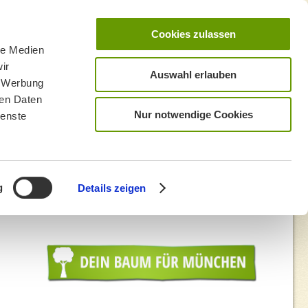
Cookies zulassen
le Medien
ir
Auswahl erlauben
, Werbung
ren Daten
Nur notwendige Cookies
ienste
g
Details zeigen
r 2026
»
jhenning-solidago-5465648