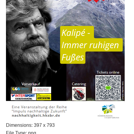
Dimensions:
397 x 793
File Type:
png