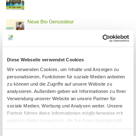
Neue Bio Genusstour
Ankündigung Jahres-Mitgliederversammlung
2026
Diese Webseite verwendet Cookies
Wir verwenden Cookies, um Inhalte und Anzeigen zu
personalisieren, Funktionen für soziale Medien anbieten
PHONSTUDIO Sendung Juni 2026
zu können und die Zugriffe auf unsere Website zu
analysieren. Außerdem geben wir Informationen zu Ihrer
Verwendung unserer Website an unsere Partner für
soziale Medien, Werbung und Analysen weiter. Unsere
AKTIV IN STADT UND LANDKREIS MÜNCHEN:
Partner führen diese Informationen möglicherweise mit
weiteren Daten zusammen, die Sie ihnen bereitgestellt
haben oder die sie im Rahmen Ihrer Nutzung der Dienste
gesammelt haben.