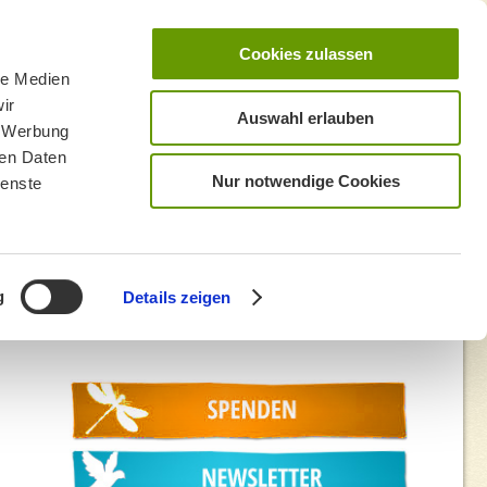
Cookies zulassen
le Medien
ir
Auswahl erlauben
, Werbung
ren Daten
Nur notwendige Cookies
ienste
g
Details zeigen
ehr_HP_Bild