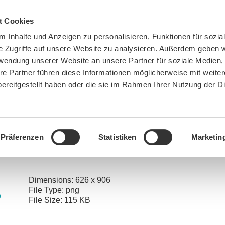
t Cookies
 Inhalte und Anzeigen zu personalisieren, Funktionen für sozia
e Zugriffe auf unsere Website zu analysieren. Außerdem geben w
rwendung unserer Website an unsere Partner für soziale Medien
re Partner führen diese Informationen möglicherweise mit weite
ereitgestellt haben oder die sie im Rahmen Ihrer Nutzung der D
BN MÜNCHEN
MITMACHEN
SPENDEN
Präferenzen
Statistiken
Marketin
:
Home
»
Mehr breite, sichere Gehwege in München
»
Gemeinsame Stellungnahme Fußverk
Dimensions:
626 x 906
File Type:
png
File Size:
115 KB