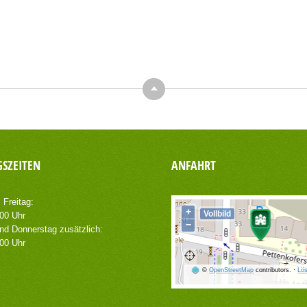
Top
SZEITEN
ANFAHRT
 Freitag:
+
Vollbild
.00 Uhr
−
nd Donnerstag zusätzlich:
.00 Uhr
©
OpenStreetMap
contributors.
·
Lös