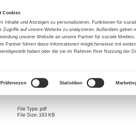
t Cookies
 Inhalte und Anzeigen zu personalisieren, Funktionen für sozia
e Zugriffe auf unsere Website zu analysieren. Außerdem geben w
rwendung unserer Website an unsere Partner für soziale Medien
re Partner führen diese Informationen möglicherweise mit weite
ereitgestellt haben oder die sie im Rahmen Ihrer Nutzung der D
BN MÜNCHEN
MITMACHEN
SPENDEN
Präferenzen
Statistiken
Marketin
re here:
Home
»
NEIN zur Olympia-Bewerbung
»
Grüner Schein_Greenwashing bei Olympi
File Type:
pdf
File Size:
163 KB