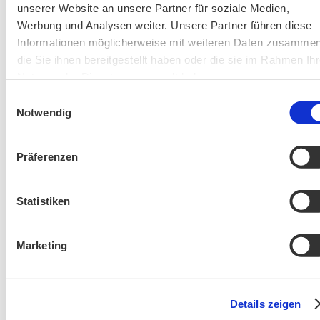
unserer Website an unsere Partner für soziale Medien,
Werbung und Analysen weiter. Unsere Partner führen diese
Informationen möglicherweise mit weiteren Daten zusammen
die Sie ihnen bereitgestellt haben oder die sie im Rahmen Ihr
AKTIV IN STADT UND LANDKREIS MÜNCHEN:
Nutzung der Dienste gesammelt haben.
Einwilligungsauswahl
Notwendig
Präferenzen
Statistiken
Marketing
Details zeigen