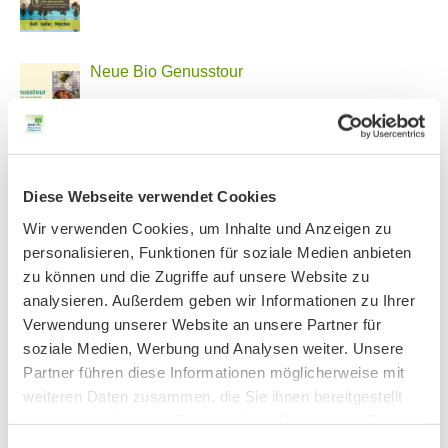
Neue Bio Genusstour
Ankündigung Jahres-Mitgliederversammlung
2026
Diese Webseite verwendet Cookies
Wir verwenden Cookies, um Inhalte und Anzeigen zu
personalisieren, Funktionen für soziale Medien anbieten
PHONSTUDIO Sendung Juni 2026
zu können und die Zugriffe auf unsere Website zu
analysieren. Außerdem geben wir Informationen zu Ihrer
Verwendung unserer Website an unsere Partner für
soziale Medien, Werbung und Analysen weiter. Unsere
AKTIV IN STADT UND LANDKREIS MÜNCHEN:
Partner führen diese Informationen möglicherweise mit
weiteren Daten zusammen, die Sie ihnen bereitgestellt
haben oder die sie im Rahmen Ihrer Nutzung der Dienste
gesammelt haben.