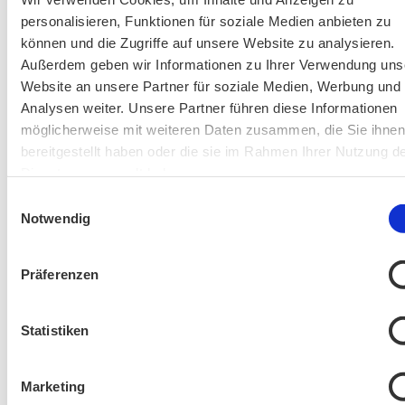
personalisieren, Funktionen für soziale Medien anbieten zu
können und die Zugriffe auf unsere Website zu analysieren.
Außerdem geben wir Informationen zu Ihrer Verwendung uns
AKTIV IN STADT UND LANDKREIS MÜNCHEN:
Website an unsere Partner für soziale Medien, Werbung und
Analysen weiter. Unsere Partner führen diese Informationen
möglicherweise mit weiteren Daten zusammen, die Sie ihne
bereitgestellt haben oder die sie im Rahmen Ihrer Nutzung d
Dienste gesammelt haben.
Einwilligungsauswahl
Notwendig
Präferenzen
Statistiken
Marketing