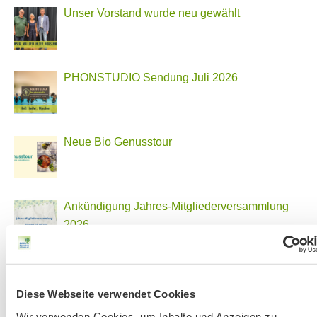
Unser Vorstand wurde neu gewählt
PHONSTUDIO Sendung Juli 2026
Neue Bio Genusstour
Ankündigung Jahres-Mitgliederversammlung
2026
BN MÜNCHEN AUF SOCIAL MEDIA
Diese Webseite verwendet Cookies
Wir verwenden Cookies, um Inhalte und Anzeigen zu