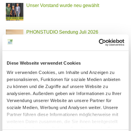
Unser Vorstand wurde neu gewählt
PHONSTUDIO Sendung Juli 2026
Neue Bio Genusstour
Diese Webseite verwendet Cookies
Wir verwenden Cookies, um Inhalte und Anzeigen zu
personalisieren, Funktionen für soziale Medien anbieten
Ankündigung Jahres-Mitgliederversammlung
zu können und die Zugriffe auf unsere Website zu
2026
analysieren. Außerdem geben wir Informationen zu Ihrer
Verwendung unserer Website an unsere Partner für
soziale Medien, Werbung und Analysen weiter. Unsere
Partner führen diese Informationen möglicherweise mit
BN MÜNCHEN AUF SOCIAL MEDIA
weiteren Daten zusammen, die Sie ihnen bereitgestellt
haben oder die sie im Rahmen Ihrer Nutzung der Dienste