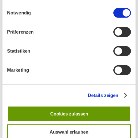
gesammelt haben.
Einwilligungsauswahl
Notwendig
AKTIV IN STADT UND LANDKREIS MÜNCHEN:
Präferenzen
Statistiken
Marketing
Details zeigen
Cookies zulassen
Auswahl erlauben