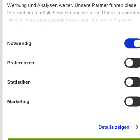
Werbung und Analysen weiter. Unsere Partner führen diese
Informationen möglicherweise mit weiteren Daten zusammen
die Sie ihnen bereitgestellt haben oder die sie im Rahmen
Ihrer Nutzung der Dienste gesammelt haben.
AKTIV IN STADT UND LANDKREIS MÜNCHEN:
Einwilligungsauswahl
Notwendig
Präferenzen
Statistiken
Marketing
Details zeigen