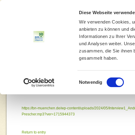
Diese Webseite verwende
Wir verwenden Cookies, um
anbieten zu können und di
Informationen zu Ihrer Ve
und Analysen weiter. Unse
zusammen, die Sie ihnen b
gesammelt haben.
THEMEN
UMWELTBILDUNG
UMWELTBERATUNG
Einwilligungsauswahl
Notwendig
You are he
https://bn-muenchen.de/wp-content/uploads/2024/05/Interview1_And
Prescher.mp3?ver=1715944373
Return to entry