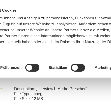
t Cookies
 Inhalte und Anzeigen zu personalisieren, Funktionen für sozia
e Zugriffe auf unsere Website zu analysieren. Außerdem geben w
rwendung unserer Website an unsere Partner für soziale Medien
re Partner führen diese Informationen möglicherweise mit weite
ereitgestellt haben oder die sie im Rahmen Ihrer Nutzung der D
BN MÜNCHEN
MITMACHEN
SPENDEN
Präferenzen
Statistiken
Marketin
re:
Home
»
Sendung Mai 2024: Europa und der Wolf – das steht zur Wahl
»
Interview1_Andr
Description:
„Interview1_Andre-Prescher“.
re-
File Type:
mpeg
File Size:
12 MB