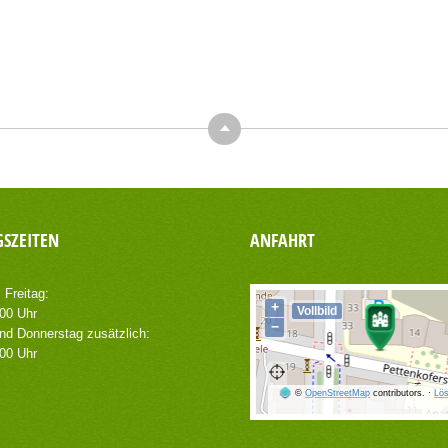
Top
SZEITEN
ANFAHRT
 Freitag:
+
Vollbild
.00 Uhr
−
nd Donnerstag zusätzlich:
.00 Uhr
©
OpenStreetMap
contributors.
·
Lös