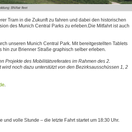
ildung: BN/fair fleet
rer Tram in die Zukunft zu fahren und dabei den historischen
sion des Munich Central Parks zu erleben.Die Mitfahrt ist auch
durch unseren Munich Central Park. Mit bereitgestellten Tablets
 hin zur Brienner Straße graphisch selber erleben.
en Projekte des Mobilit
ä
tsreferates im Rahmen des 2.
 wird noch dazu unterst
ü
tzt von den Bezirksaussch
ü
ssen 1, 2
de
.
 und volle Stunde – die letzte Fahrt startet um 18:30 Uhr.