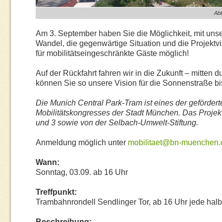
Abb
Am 3. September haben Sie die Möglichkeit, mit unse
Wandel, die gegenwärtige Situation und die Projektvi
für mobilitätseingeschränkte Gäste möglich!
Auf der Rückfahrt fahren wir in die Zukunft – mitten 
können Sie so unsere Vision für die Sonnenstraße bis
Die Munich Central Park-Tram ist eines der gef
ö
rdert
Mobilit
ä
tskongresses der Stadt M
ü
nchen. Das Projekt
und 3 sowie von der Selbach-Umwelt-Stiftung.
Anmeldung möglich unter
mobilitaet@bn-muenchen.
Wann:
Sonntag, 03.09. ab 16 Uhr
Treffpunkt:
Trambahnrondell Sendlinger Tor, ab 16 Uhr jede halbe
Beschreibung: