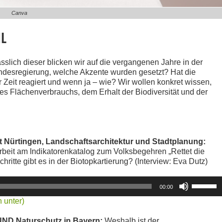
Canva
L
sslich dieser blicken wir auf die vergangenen Jahre in der
ndesregierung, welche Akzente wurden gesetzt? Hat die
Zeit reagiert und wenn ja – wie? Wir wollen konkret wissen,
s Flächenverbrauchs, dem Erhalt der Biodiversität und der
ät Nürtingen, Landschaftsarchitektur und Stadtplanung:
Arbeit am Indikatorenkatalog zum Volksbegehren „Rettet die
ritte gibt es in der Biotopkartierung? (Interview: Eva Dutz)
Pfeiltasten
00:00
Hoch/Runt
 unter)
benutzen,
um
BUND Naturschutz in Bayern:
Weshalb ist der
die