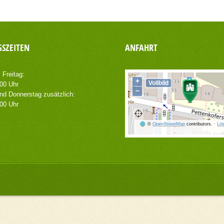
SZEITEN
ANFAHRT
 Freitag:
+
Vollbild
.00 Uhr
−
nd Donnerstag zusätzlich:
.00 Uhr
©
OpenStreetMap
contributors.
·
Lös