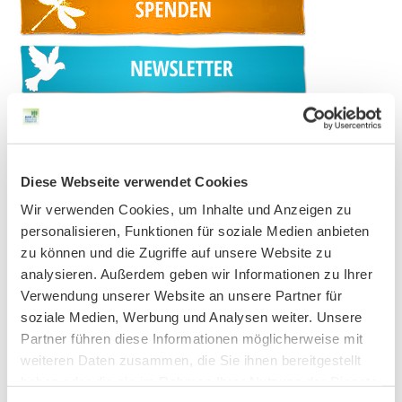
Diese Webseite verwendet Cookies
Wir verwenden Cookies, um Inhalte und Anzeigen zu
personalisieren, Funktionen für soziale Medien anbieten
zu können und die Zugriffe auf unsere Website zu
AKTUELLES
analysieren. Außerdem geben wir Informationen zu Ihrer
Verwendung unserer Website an unsere Partner für
Hands OFF Nature – Hände weg von der Natur!
soziale Medien, Werbung und Analysen weiter. Unsere
Partner führen diese Informationen möglicherweise mit
weiteren Daten zusammen, die Sie ihnen bereitgestellt
haben oder die sie im Rahmen Ihrer Nutzung der Dienste
Unser Vorstand wurde neu gewählt