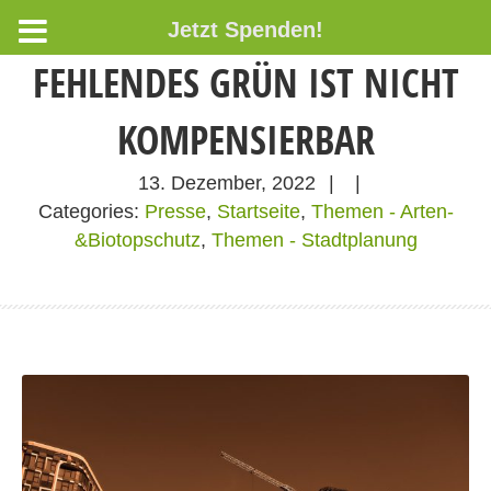
Jetzt Spenden!
FEHLENDES GRÜN IST NICHT
KOMPENSIERBAR
13. Dezember, 2022
|
|
Categories:
Presse
,
Startseite
,
Themen - Arten-
&Biotopschutz
,
Themen - Stadtplanung