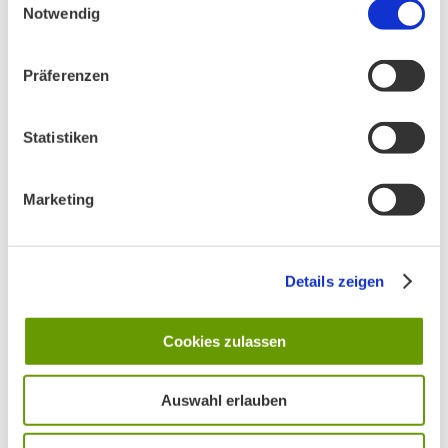
Notwendig
Präferenzen
Statistiken
AKTUELLES
Marketing
Unser Vorstand wurde neu gewählt
Details zeigen
Cookies zulassen
PHONSTUDIO Sendung Juli 2026
Auswahl erlauben
Neue Bio Genusstour