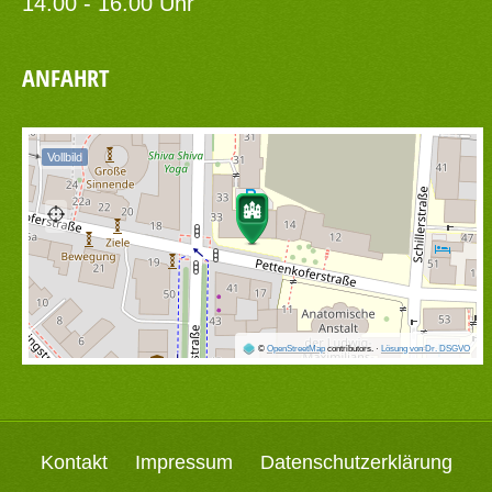
14.00 - 16.00 Uhr
ANFAHRT
Vollbild
©
OpenStreetMap
contributors.
·
Lösung von Dr. DSGVO
Kontakt
Impressum
Datenschutzerklärung