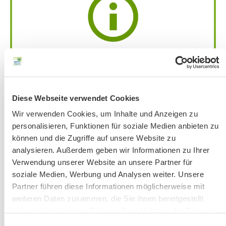
Achtung:
Bandansage mit aktuellen
Änderungen
unter 51 56 76-33 jeweils ab
Donnerstag vor der Veranstaltung.
Bitte beachten Sie unsere Hinweise zu
Diese Webseite verwendet Cookies
Bergausrüstung
Wir verwenden Cookies, um Inhalte und Anzeigen zu
Fahrkarten
personalisieren, Funktionen für soziale Medien anbieten zu
Kontakt-Telefonnummern
können und die Zugriffe auf unsere Website zu
analysieren. Außerdem geben wir Informationen zu Ihrer
Verwendung unserer Website an unsere Partner für
soziale Medien, Werbung und Analysen weiter. Unsere
AKTUELLE ÄNDERUNGEN BEIM BILDUNGSWERK:
Partner führen diese Informationen möglicherweise mit
weiteren Daten zusammen, die Sie ihnen bereitgestellt
Aktuelle Änderungen bei unseren Exkursionen
haben oder die sie im Rahmen Ihrer Nutzung der Dienste
gesammelt haben.
Einwilligungsauswahl