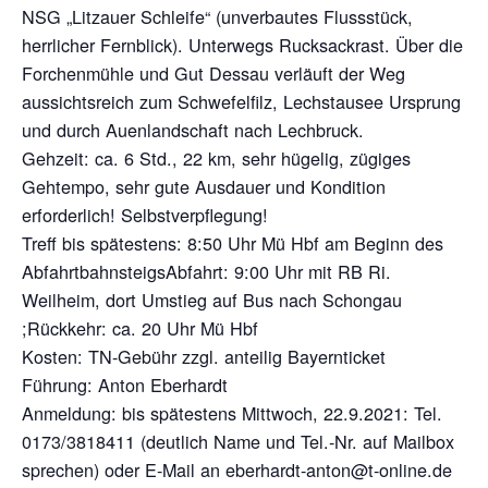
NSG „Litzauer Schleife“ (unverbautes Flussstück,
herrlicher
Fernblick).
Unterwegs Rucksackrast. Über die
Forchenmühle und Gut Dessau ve
rläuft der
Weg
aussichtsreich zum Schwefelfilz, Lechstausee Ursprung
und d
urch Auen
landschaft nach Lechbruck.
Gehzeit:
ca. 6 Std., 22 km, sehr hügelig, zügiges
Gehtempo, sehr gute Ausdauer und Kondition
erforderlich!
Selbstverpflegung!
Treff bis spätestens:
8:50 Uhr Mü Hbf am Beginn des
Abfahrtbahnsteigs
Abfahrt:
9:00 Uhr mit RB Ri.
Weilheim, dort Umstieg auf Bus nach Schong
au
;
Rückkehr:
ca. 20 Uhr Mü Hbf
Kosten:
TN-Gebühr zzgl. anteilig Bayernticket
Führung:
Anton Eberhardt
Anmeldung:
bis spätestens Mittwoch, 22.9.2021:
Tel.
0173/3818411 (deutlich Name und Tel.-Nr. auf Mailbox
sprec
hen) oder E-
Mail an eberhardt-ant
on@t-online.de