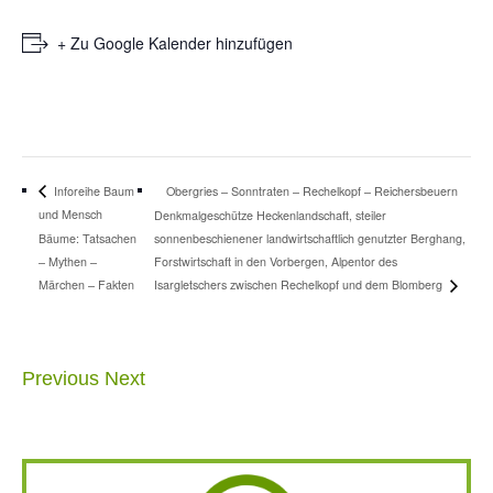
+ Zu Google Kalender hinzufügen
Obergries – Sonntraten – Rechelkopf – Reichersbeuern
Inforeihe Baum
und Mensch
Denkmalgeschütze Heckenlandschaft, steiler
Bäume: Tatsachen
sonnenbeschienener landwirtschaftlich genutzter Berghang,
– Mythen –
Forstwirtschaft in den Vorbergen, Alpentor des
Märchen – Fakten
Isargletschers zwischen Rechelkopf und dem Blomberg
Previous
Next