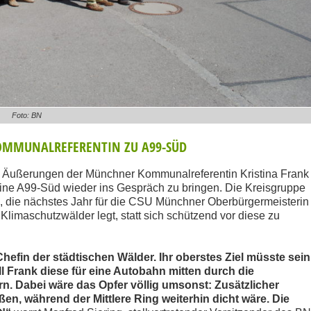
Foto: BN
OMMUNALREFERENTIN ZU A99-SÜD
 Äußerungen der Münchner Kommunalreferentin Kristina Frank
eine A99-Süd wieder ins Gespräch zu bringen. Die Kreisgruppe
, die nächstes Jahr für die CSU Münchner Oberbürgermeisterin
Klimaschutzwälder legt, statt sich schützend vor diese zu
hefin der städtischen Wälder. Ihr oberstes Ziel müsste sein
l Frank diese für eine Autobahn mitten durch die
. Dabei wäre das Opfer völlig umsonst: Zusätzlicher
en, während der Mittlere Ring weiterhin dicht wäre. Die