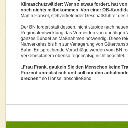
Klimaschutzwälder: Wer so etwas fordert, hat vo
noch nichts mitbekommen. Von einer OB-Kandida
Martin Hänsel, stellvertretender Geschäftsführer de
Der BN fordert statt dessen, nicht stupide nach neu
Regionalentwicklung das Vermeiden von unnötigen V
ganzes Bündel an Maßnahmen notwendig. Diese reich
Nahverkehrs bis hin zur Verlagerung von Gütertransp
Bahn. Entsprechende Vorschläge werden vom BN rege
Verkehrsplanern ebenso regelmäßig nicht beachtet.
„Frau Frank, gaukeln Sie den Menschen keine Tra
Prozent unrealistisch und soll nur den anhalte
brechen“
so Hänsel abschließend.