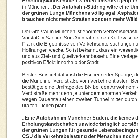
Erholungslandschaften würden umsonst geopfert
in München.
„Der Autobahn-Süd­ring wäre eine Umw
der grünen Lunge Münchens völlig egal. Asphalt u
brauchen nicht mehr Straßen sondern mehr Wäld
Der Großraum München ist enormen Verkehrsbelastung
Vorstoß in Sachen Süd-Autobahn einen Keil zwischen
Frank die Ergebnisse von Verkehrsuntersuchungen u
Hoffnungen wecke. So ist bekannt, dass ein wesentl
und aus Ziel- und Quellverkehr besteht. Eine Verlage
positiven Effekt innerhalb der Stadt.
Bestes Beispiel dafür ist die Eschenrieder Spange,
die Münchner Verdistraße vom Verkehr ent­lasten. B
bestätigte eine Umfrage des BN bei den Anwohnern vor
Verdistraße mehr denn je unter dem enormen Verkehr
wegen Dauerstau einen zweiten Tunnel mitten durch 
uralten Eichen plant.
„Eine Autobahn im Münchner Süden, die keines d
Erholungslandschaften unwiederbringlich zerstört,
der grünen Lungen für gesunde Lebensbedingungen
CSU die Verkehrsbelastung der Menschen noch we