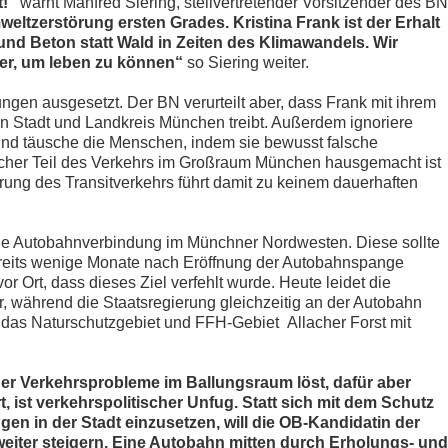
!“
warnt Manfred Siering, stellvertretender Vorsitzender des BN
eltzerstörung ersten Grades. Kristina Frank ist der Erhalt
nd Beton statt Wald in Zeiten des Klimawandels. Wir
er, um leben zu können“
so Siering weiter.
en ausgesetzt. Der BN verurteilt aber, dass Frank mit ihrem
 Stadt und Landkreis München treibt. Außerdem ignoriere
nd täusche die Menschen, indem sie bewusst falsche
icher Teil des Verkehrs im Großraum München hausgemacht ist
rung des Transitverkehrs führt damit zu keinem dauerhaften
 die Autobahnverbindung im Münchner Nordwesten. Diese sollte
ereits wenige Monate nach Eröffnung der Autobahnspange
 Ort, dass dieses Ziel verfehlt wurde. Heute leidet die
, während die Staatsregierung gleichzeitig an der Autobahn
das Naturschutzgebiet und FFH-Gebiet Allacher Forst mit
er Verkehrsprobleme im Ballungsraum löst, dafür aber
 ist verkehrspolitischer Unfug. Statt sich mit dem Schutz
 in der Stadt einzusetzen, will die OB-Kandidatin der
iter steigern. Eine Autobahn mitten durch Erholungs- und