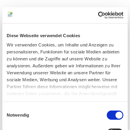
„Wer rund um Haus und Balkon auf Pestizide
verzichtet, leistet einen aktiven Beitrag zum
Naturschutz und schützt auch die eigene Gesundheit.
Viele vermeintliche „Unkräuter“ sind wichtige
Diese Webseite verwendet Cookies
Futterpflanzen für heimische Insekten und
Wir verwenden Cookies, um Inhalte und Anzeigen zu
Schmetterlinge. Ohne Giftspritze hat die Vielfalt der
personalisieren, Funktionen für soziale Medien anbieten
Natur wieder eine Chance“
so Hierneis weiter.
zu können und die Zugriffe auf unsere Website zu
analysieren. Außerdem geben wir Informationen zu Ihrer
Verwendung unserer Website an unsere Partner für
soziale Medien, Werbung und Analysen weiter. Unsere
Noch mehr Gartentipps und Informationen gibt es
Partner führen diese Informationen möglicherweise mit
unter:
weiteren Daten zusammen, die Sie ihnen bereitgestellt
haben oder die sie im Rahmen Ihrer Nutzung der Dienste
bn-muenchen.de
gesammelt haben.
Einwilligungsauswahl
am BN Service-Telefon:
Notwendig
Tel. 089 / 51 56 76 – 0
(Mo – Fr: 9.00 – 12.30 Uhr, Di & Do zusätzlich:
13.30 – 17.00 Uhr)