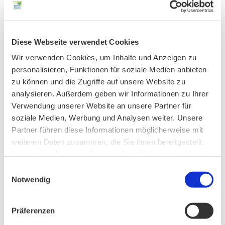
1. Reduzierung des öffentlichen Parkraums ab 2017 um
jährlich fünf Prozent.
2. Ausweitung des Bereichs mit maximal möglicher
Diese Webseite verwendet Cookies
Parkgebühr bis zum mittleren Ring.
Wir verwenden Cookies, um Inhalte und Anzeigen zu
3. Konsequente Ahndung von Falschparken durch die
personalisieren, Funktionen für soziale Medien anbieten
kommunale Parkraumüberwachung.
zu können und die Zugriffe auf unsere Website zu
4. Busverkehr fördern durch dichteren Takt und eigene
analysieren. Außerdem geben wir Informationen zu Ihrer
Busspuren als sofort wirksame Übergangslösung, bis der
Verwendung unserer Website an unsere Partner für
soziale Medien, Werbung und Analysen weiter. Unsere
Schienen gebundene ÖPNV ertüchtigt ist.
Partner führen diese Informationen möglicherweise mit
5. Fahrverbot für private Dieselfahrzeuge ab 2020 mit
weiteren Daten zusammen, die Sie ihnen bereitgestellt
Übergangsregelung.
haben oder die sie im Rahmen Ihrer Nutzung der Dienste
6. Kein Bau von Straßen in Grünanlagen, Parks und
gesammelt haben.
Einwilligungsauswahl
durch hochwertige Schutzgebiete
Notwendig
Ansprechpartner für Rückfragen:
BUND Naturschutz, Kreisgruppe München
Präferenzen
Martin Hänsel, Tel. 089 / 51 56 76 – 0