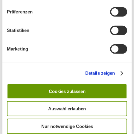
Präferenzen
Statistiken
Marketing
AKTUELLES
Details zeigen
Hands OFF Nature – Hände weg von der Natur!
Cookies zulassen
Unser Vorstand wurde neu gewählt
Auswahl erlauben
Nur notwendige Cookies
PHONSTUDIO Sendung Juli 2026